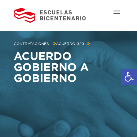
CONTRATACIONES
ACUERDO G2G
ACUERDO
GOBIERNO A
Ab
GOBIERNO