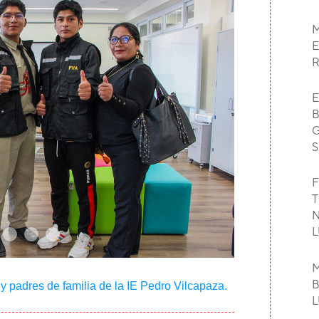
M
E
E
B
G
S
F
T
N
L
M
B
 y padres de familia de la IE Pedro Vilcapaza.