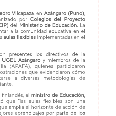
Pedro Vilcapaza
, en
Azángaro (Puno)
,
ganizado por
Colegios del Proyecto
EIP)
del
Ministerio de Educación
. La
ntar a la comunidad educativa en el
as
aulas flexibles
implementadas en el
on presentes los directivos de la
a
UGEL Azángaro
y miembros de la
ia (APAFA), quienes participaron
ostraciones que evidenciaron cómo
arse a diversas metodologías de
iante.
finlandés, el
ministro de Educación,
có que “las aulas flexibles son una
que amplía el horizonte de acción de
jores aprendizajes por parte de los