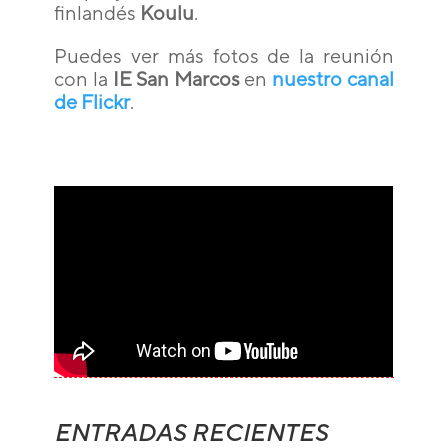
finlandés
Koulu
.
Puedes ver más fotos de la reunión
con la
IE San Marcos
en
nuestro canal
de Flickr
.
ENTRADAS RECIENTES