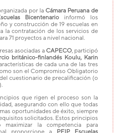
 organizada por la
Cámara Peruana de
scuelas Bicentenario
informó los
seño y construcción de 19 escuelas en
 la contratación de los servicios de
a 71 proyectos a nivel nacional.
presas asociadas a
CAPECO
, participó
cio británico-finlandés Koulu, Karin
aracterísticas de cada una de las tres
, como son el Compromiso Obligatorio
 del cuestionario de precalificación (o
).
incipios que rigen el proceso son la
quidad, asegurando con ello que todas
smas oportunidades de éxito, siempre
uisitos solicitados. Estos principios
o maximizar la competencia para
final proporcione a
PEIP Escuelas