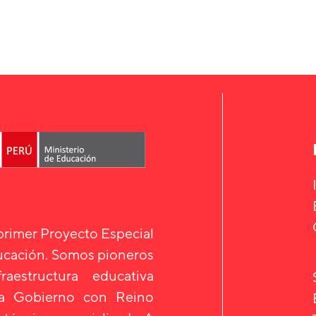
 primer Proyecto Especial
ducación. Somos pioneros
aestructura educativa
 a Gobierno con Reino