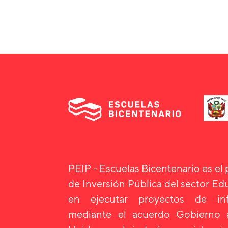
PEIP - Escuelas Bicentenario es el
de Inversión Pública del sector E
en ejecutar proyectos de infr
mediante el acuerdo Gobierno