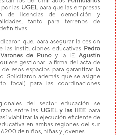
esitan los denominados
Formularios
 por las
UGEL
para que las empresas
ión de licencias de demolición y
alidades, tanto para terrenos de
finitivas. ​
dicaron que, para asegurar la cesión
e las instituciones educativas
Pedro
, Varones de Puno
y la IE
Agustín
equiere gestionar la firma del acta de
de esos espacios para garantizar la
vo. Solicitaron además que se asigne
o focal) para las coordinaciones
egionales del sector educación se
erzos entre las
UGEL y las IIEE
para
así viabilizar la ejecución eficiente de
 educativa en ambas regiones del sur
 6200 de niños, niñas y jóvenes.