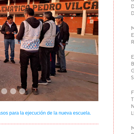
D
D
M
E
E
B
G
S
F
T
N
sos para la ejecución de la nueva escuela.
L
M