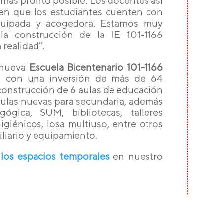
o más pronto posible. Los docentes así
ren que los estudiantes cuenten con
equipada y acogedora. Estamos muy
a construcción de la IE 101-1166
 realidad".
a nueva
Escuela Bicentenario 101-1166
 con una inversión de más de 64
 construcción de 6 aulas de educación
0 aulas nuevas para secundaria, además
gica, SUM, bibliotecas, talleres
higiénicos, losa multiuso, entre otros
iario y equipamiento.
 los espacios temporales
en nuestro