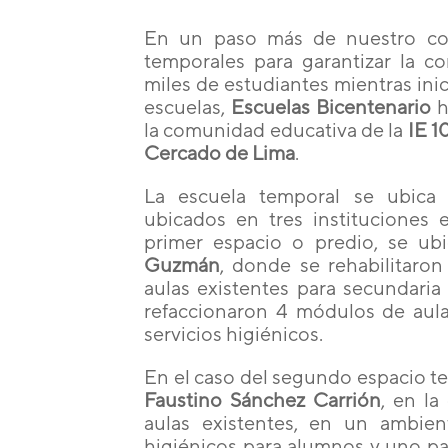
En un paso más de nuestro com
temporales para garantizar la co
miles de estudiantes mientras ini
escuelas,
Escuelas Bicentenario
h
la comunidad educativa de la
IE 1
Cercado de Lima
.
La escuela temporal se ubica 
ubicados en tres instituciones 
primer espacio o predio, se ub
Guzmán
, donde se rehabilitaron
aulas existentes para secundaria 
refaccionaron 4 módulos de aul
servicios higiénicos.
En el caso del segundo espacio te
Faustino Sánchez Carrión
, en la
aulas existentes, en un ambient
higiénicos para alumnos y uno pa