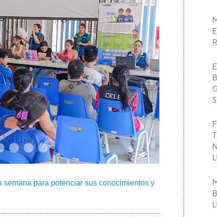
M
E
E
B
G
S
F
T
N
L
M
la semana para potenciar sus conocimientos y
B