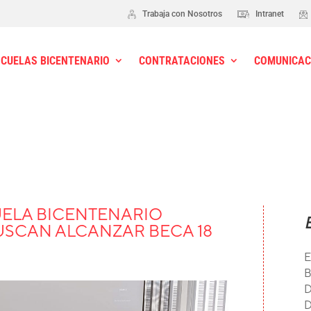
Trabaja con Nosotros
Intranet
SCUELAS BICENTENARIO
CONTRATACIONES
COMUNICAC
UELA BICENTENARIO
SCAN ALCANZAR BECA 18
E
B
D
D