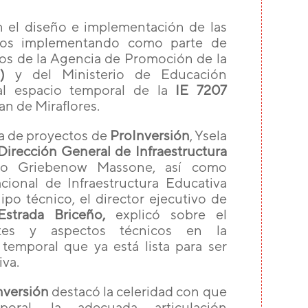
n el diseño e implementación de las
mos implementando como parte de
ios de la Agencia de Promoción de la
)
y del Ministerio de Educación
 al espacio temporal de la
IE 7207
n de Miraflores.
ora de proyectos de
ProInversión
, Ysela
Dirección General de Infraestructura
do Griebenow Massone, así como
ional de Infraestructura Educativa
o técnico, el director ejecutivo de
Estrada Briceño,
explicó sobre el
tes y aspectos técnicos en la
temporal que ya está lista para ser
va.
nversión
destacó la celeridad con que
oral, la adecuada articulación