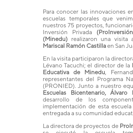
Para conocer las innovaciones e
escuelas temporales que veni
nuestros 75 proyectos, funcionar
Inversión Privada
(ProInversión
(Minedu)
realizaron una visita
Mariscal Ramón Castilla
en San Jua
En la visita participaron la direct
Lévano Tacuchi; el director de la
Educativa de Minedu
, Fernan
representantes del Programa Nac
(PRONIED). Junto a nuestro equip
Escuelas Bicentenario, Álvaro 
desarrollo de los componen
implementación de esta escuela 
entregada a su comunidad educati
La directora de proyectos de
ProI
se ejecutó la escuela temp