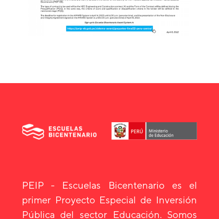
PEIP - Escuelas Bicentenario es el
primer Proyecto Especial de Inversión
Pública del sector Educación. Somos