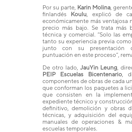
Por su parte,
Karin Molina
, gerent
finlandés
Koulu
, explicó de c
económicamente más ventajosa no
precio más bajo. Se trata más
técnica y comercial. “Solo las 
tanto su experiencia previa como s
junto con su presentación 
puntuación en este proceso”, rem
De otro lado,
JauYin Leung
, dir
PEIP Escuelas Bicentenario
, d
componentes de obras de cada uno
que conforman los paquetes a licit
que consisten en la implement
expediente técnico y construcción
definitivo​, demolición y obras d
técnicas​, y adquisición del equ
manuales de operaciones & man
escuelas temporales.