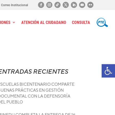
Correo Institucional
IONES
ATENCIÓN AL CIUDADANO
CONSULTA
PTE
Ab
ENTRADAS RECIENTES
ESCUELAS BICENTENARIO COMPARTE
BUENAS PRÁCTICAS EN GESTIÓN
DOCUMENTAL CON LA DEFENSORÍA
DEL PUEBLO
MINEDU COMPLETA LA ENTREGA DE 16