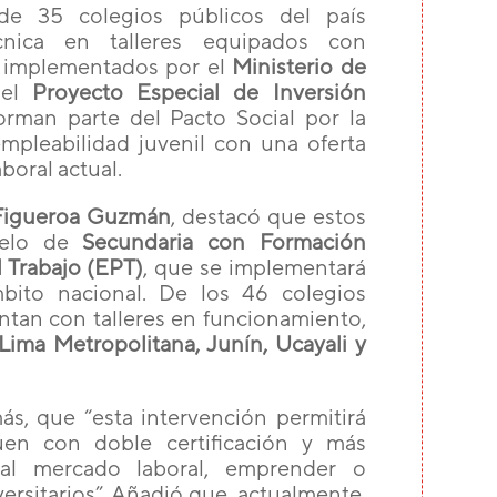
e 35 colegios públicos del país
cnica en talleres equipados con
, implementados por el
Ministerio de
del
Proyecto Especial de Inversión
forman parte del Pacto Social por la
mpleabilidad juvenil con una oferta
boral actual.
 Figueroa Guzmán
, destacó que estos
odelo de
Secundaria con Formación
 Trabajo (EPT)
, que se implementará
ito nacional. De los 46 colegios
ntan con talleres en funcionamiento,
Lima Metropolitana, Junín, Ucayali y
más, que “esta intervención permitirá
en con doble certificación y más
 al mercado laboral, emprender o
ersitarios”. Añadió que, actualmente,