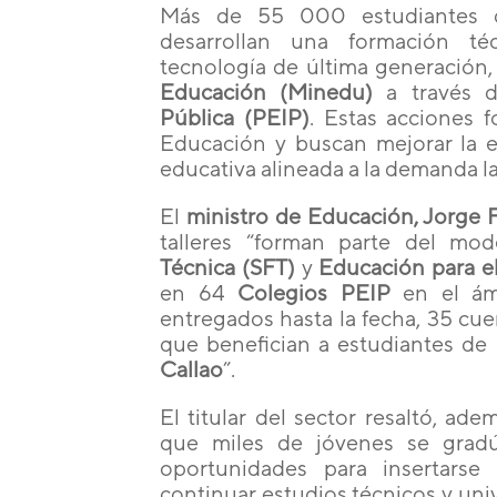
Más de 55 000 estudiantes d
desarrollan una formación té
tecnología de última generación
Educación (Minedu)
a través 
Pública (PEIP)
. Estas acciones 
Educación y buscan mejorar la e
educativa alineada a la demanda la
El
ministro de Educación, Jorge
talleres “forman parte del m
Técnica (SFT)
y
Educación para el
en 64
Colegios PEIP
en el ámb
entregados hasta la fecha, 35 cue
que benefician a estudiantes de
Callao
”.
El titular del sector resaltó, ade
que miles de jóvenes se gradú
oportunidades para insertarse
continuar estudios técnicos y univ