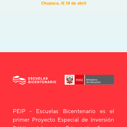
Chupaca, IE 19 de abril
PEIP - Escuelas Bicentenario es el
primer Proyecto Especial de Inversión