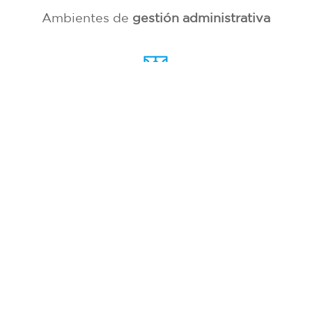
Ambientes de
gestión administrativa
Losa multiuso
y ambientes exteriores
Espacios
flexibles
Entre
otros