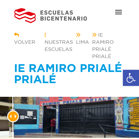
IE
VOLVER
NUESTRAS
LIMA
RAMIRO
ESCUELAS
PRIALÉ
PRIALÉ
IE RAMIRO PRIALÉ
Ab
PRIALÉ