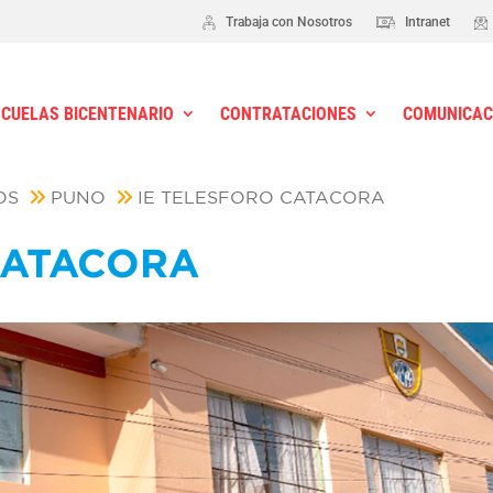
Trabaja con Nosotros
Intranet
SCUELAS BICENTENARIO
CONTRATACIONES
COMUNICAC
OS
PUNO
IE TELESFORO CATACORA
CATACORA