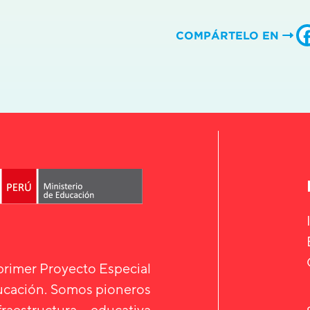
COMPÁRTELO EN
 primer Proyecto Especial
ducación. Somos pioneros
aestructura educativa