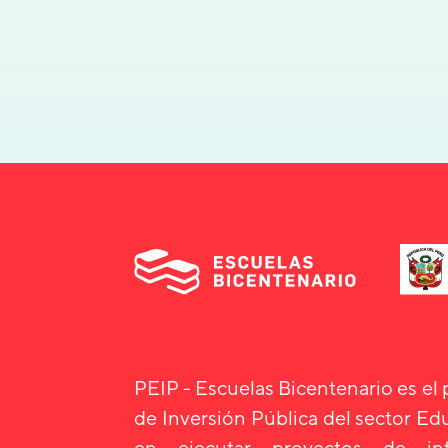
PEIP - Escuelas Bicentenario es el
de Inversión Pública del sector E
en ejecutar proyectos de infr