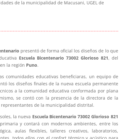
ridades de la municipalidad de Macusani, UGEL de
entenario
presentó de forma oficial los diseños de lo que
educativa
Escuela Bicentenario 73002 Glorioso 821
, del
 en la región
Puno
.
as comunidades educativas beneficiaras, un equipo de
ntó los diseños finales de la nueva escuela permanente
técnicos a la comunidad educativa conformada por plana
imismo, se contó con la presencia de la directora de la
 representantes de la municipalidad distrital.
soles, la nueva
Escuela Bicentenario 73002 Glorioso 821
l primaria y contará con modernos ambientes, entre los
a, aulas flexibles, talleres creativos, laboratorios,
entes, todos ellos con el confort térmico y acústico para