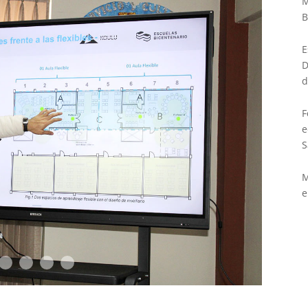
M
B
E
D
d
F
e
S
M
e