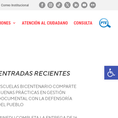
Correo Institucional
IONES
ATENCIÓN AL CIUDADANO
CONSULTA
PTE
Ab
ENTRADAS RECIENTES
ESCUELAS BICENTENARIO COMPARTE
BUENAS PRÁCTICAS EN GESTIÓN
DOCUMENTAL CON LA DEFENSORÍA
DEL PUEBLO
MINEDU COMPLETA LA ENTREGA DE 16