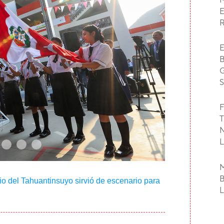
F
o del Tahuantinsuyo sirvió de escenario para