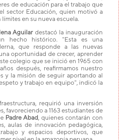
eres de educación para el trabajo que
del sector Educación, quien motivó a
 límites en su nueva escuela.
lena Aguilar
destacó la inauguración
 hecho histórico. "Esta es una
oderna, que responde a las nuevas
 una oportunidad de crecer, aprender
ste colegio que se inició en 1965 con
años después, reafirmamos nuestro
 y la misión de seguir aportando al
espeto y trabajo en equipo", indicó la
aestructura, requirió una inversión
es, favoreciendo a 1163 estudiantes de
de
Padre Abad
, quienes contarán con
bles, aulas de innovación pedagógica,
trabajo y espacios deportivos, que
er nivel en la amazonía peruana.