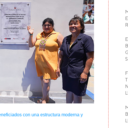
M
E
E
B
G
S
F
T
N
L
M
B
neficiados con una estructura moderna y