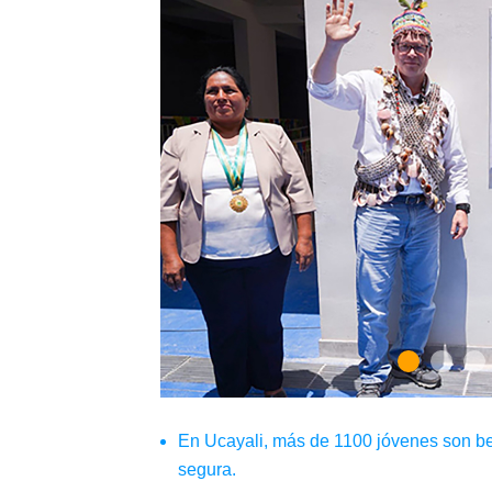
En Ucayali, más de 1100 jóvenes son be
segura.