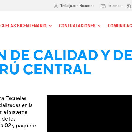
Trabaja con Nosotros
Intranet
SCUELAS BICENTENARIO
CONTRATACIONES
COMUNICAC
 DE CALIDAD Y DE
ERÚ CENTRAL
ca Escuelas
ializadas en la
en el
sistema
n de los
ma 02
y paquete