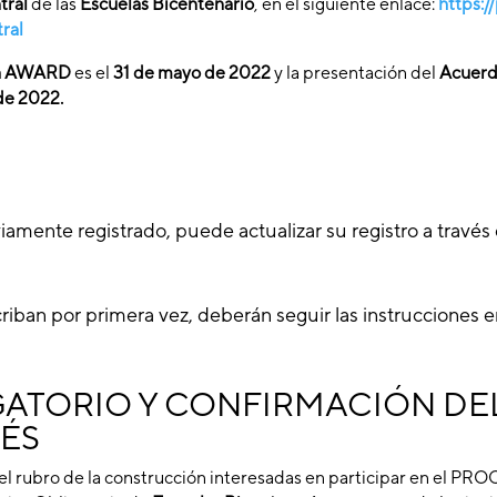
tral
de las
Escuelas Bicentenario
, en el siguiente enlace:
https:/
ral
ema AWARD
es el
31 de mayo de 2022
y la presentación del
Acuerd
 de 2022.
mente registrado, puede actualizar su registro a través d
iban por primera vez, deberán seguir las instrucciones 
ATORIO Y CONFIRMACIÓN DE
RÉS
 del rubro de la construcción interesadas en participar en e