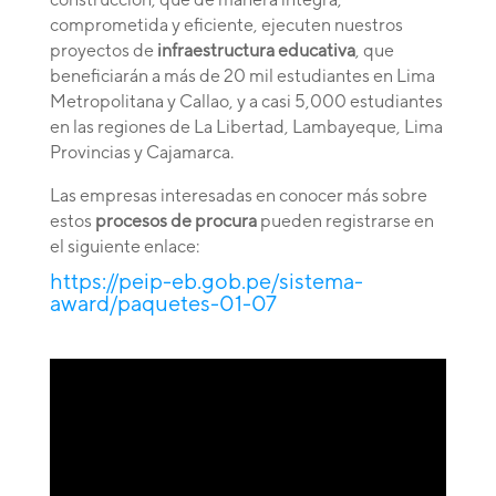
comprometida y eficiente, ejecuten nuestros
proyectos de
infraestructura educativa
, que
beneficiarán a más de 20 mil estudiantes en Lima
Metropolitana y Callao, y a casi 5,000 estudiantes
en las regiones de La Libertad, Lambayeque, Lima
Provincias y Cajamarca.
Las empresas interesadas en conocer más sobre
estos
procesos de procura
pueden registrarse en
el siguiente enlace:
https://peip-eb.gob.pe/sistema-
award/paquetes-01-07