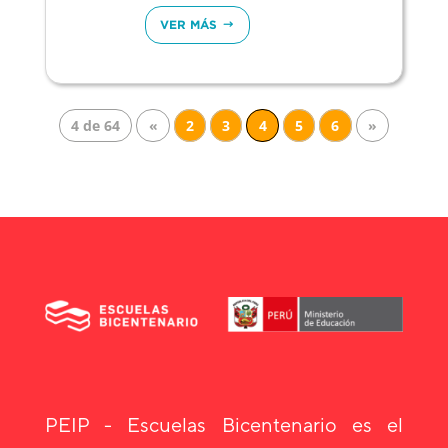
VER MÁS
4 de 64
«
2
3
4
5
6
»
PEIP - Escuelas Bicentenario es el