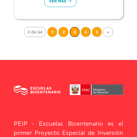
VER MÁS
3 de 64
1
2
3
4
5
»
PEIP - Escuelas Bicentenario es el
primer Proyecto Especial de Inversión